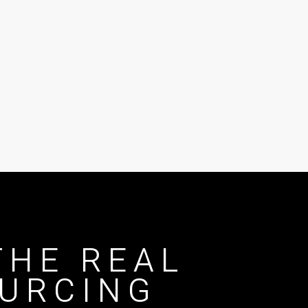
THE REAL
URCING