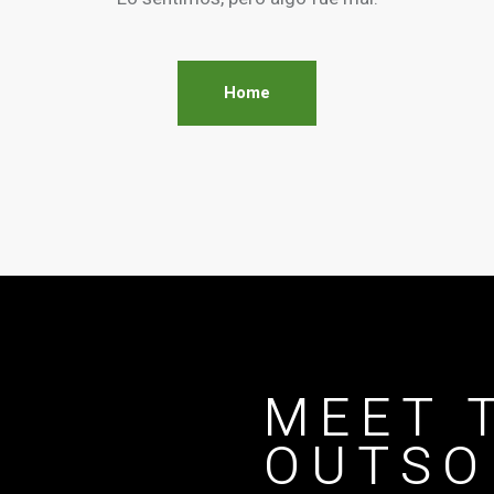
Home
MEET 
OUTSO