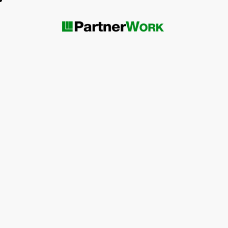
https://pwork.es/ruleta-sin-
https://pwork.es/que
deposito/