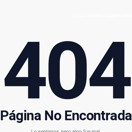
https://pwork.es/que-nume
404
-numeros-salen-mas-en-la-ruleta/
https://pwork.es/casino
Página No Encontrada
Lo sentimos, pero algo fue mal.