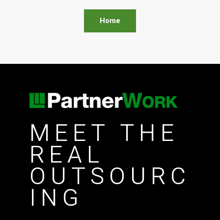
Home
MEET THE
REAL
OUTSOURC
ING