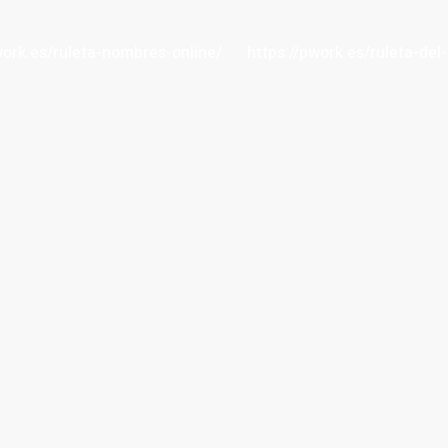
work.es/ruleta-nombres-online/
https://pwork.es/ruleta-del-
es/ruleta-nombres-online/
https://pwork.es/ruleta-del-1-al-