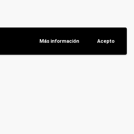
Más información
Acepto
, consetetur sadipscing elitr sed diam
nim ipsam voluptatem quia voluptas sit