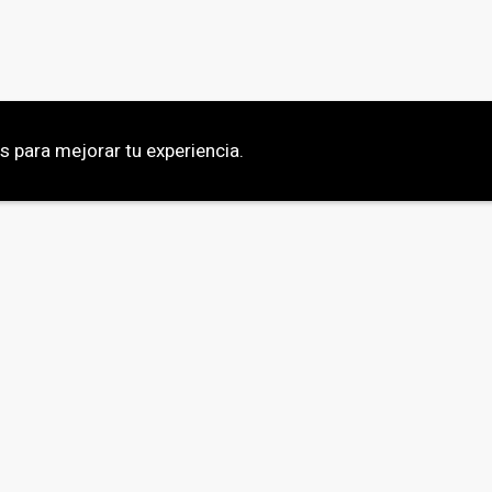
os para mejorar tu experiencia.
 est Lorem ipsum dolor sit amet. Lorem ipsum dolor sit amet
t dolore magna aliquyam erat. Dicta sunt explicabo. Nemo e