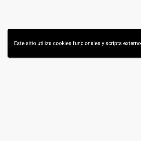
Este sitio utiliza cookies funcionales y scripts extern
Planning
Stet clita bergren, no sea takimata sanctus
nonumy eirmod tempor invidunt ut labore e