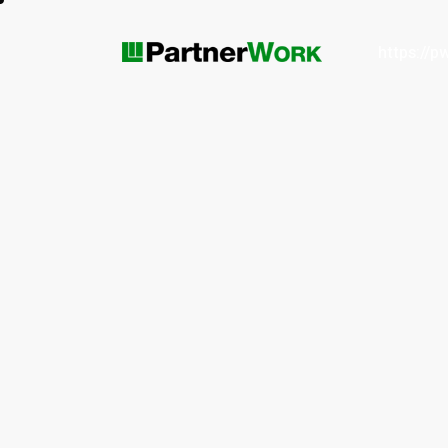
https://p
ruleta apuesta
https://pwork.