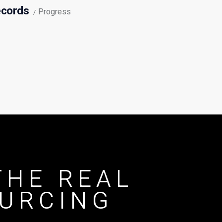
ecords
Progress
THE REAL
URCING