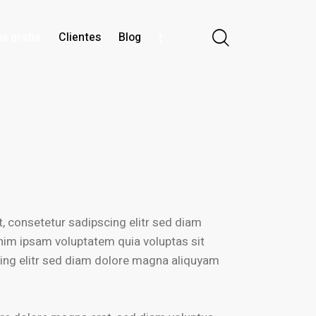
s gratis
Clientes
Blog
tis
Clientes
Blog
Solicitar reunión
, consetetur sadipscing elitr sed diam
nim ipsam voluptatem quia voluptas sit
scing elitr sed diam dolore magna aliquyam