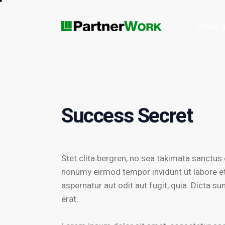
como g
juegos gratis de maquinas
como ganar 
de casino con bonus
Success Secret
Stet clita bergren, no sea takimata sanctus
nonumy eirmod tempor invidunt ut labore e
aspernatur aut odit aut fugit, quia. Dicta 
erat.