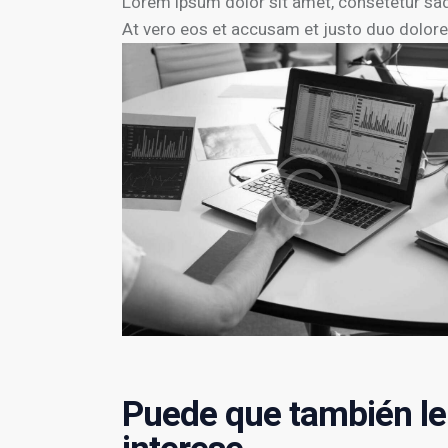
Lorem ipsum dolor sit amet, consetetur sad
At vero eos et accusam et justo duo dolores
Puede que también le