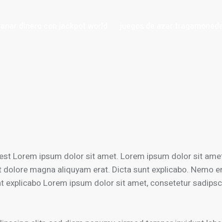
anar dinero con jackpot world
juegos de azar tragamoneda
dinero con jackpot world
juegos de azar tragamonedas gra
 est Lorem ipsum dolor sit amet. Lorem ipsum dolor sit amet
t dolore magna aliquyam erat. Dicta sunt explicabo. Nemo e
sunt explicabo Lorem ipsum dolor sit amet, consetetur sadip