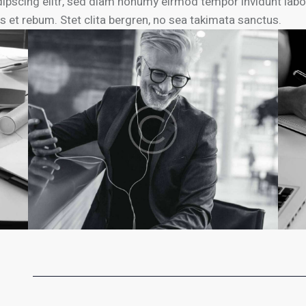
ipscing elitr, sed diam nonumy eirmod tempor invidunt labo
 et rebum. Stet clita bergren, no sea takimata sanctus.